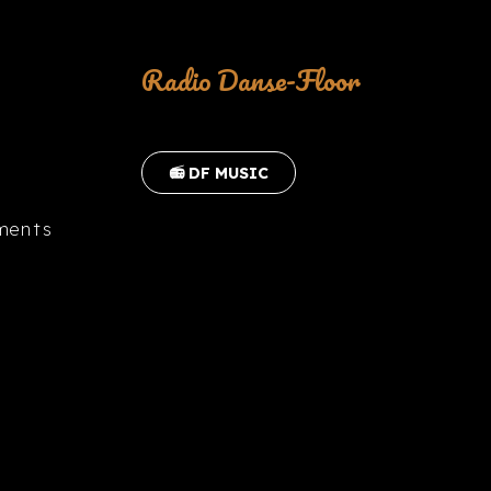
Radio Danse-Floor
📻 DF MUSIC
ments