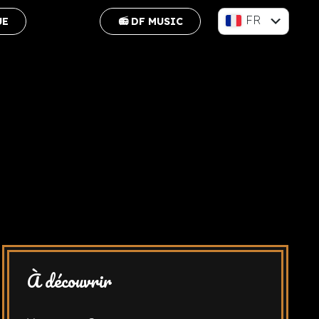
FR
UE
📻 DF MUSIC
EN
À découvrir