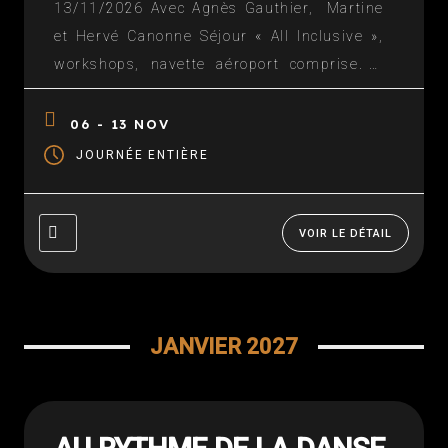
13/11/2026 Avec Agnès Gauthier, Martine
et Hervé Canonne Séjour « All Inclusive »,
workshops, navette aéroport comprise. A
partir de 570€ en chambre double. Vol en
sus Infos contact: NAWEL THEUIL au 07 85
06 - 13 NOV
30 49 77 ou par mail
JOURNÉE ENTIÈRE
nznawelzine@gmail.com Téléchargez le
descriptif détaillé => DESCRIPTIF A
TELECHARGER
VOIR LE DÉTAIL
JANVIER 2027