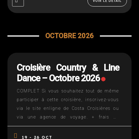
VOIR LE DÉTAIL
OCTOBRE 2026
Croisière Country & Line
Dance – Octobre 2026
COMPLET Si vous souhaitez tout de même
participer à cette croisière, inscrivez-vous
via le site enligne de Costa Croisières ou
via une agence de voyage. + frais de
participation auprès de Danse Floor = 250€
(licencié(e) FFCLD: 200€) – nous contacter
19 - 26 OCT