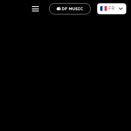
FR
📻 DF MUSIC
EN