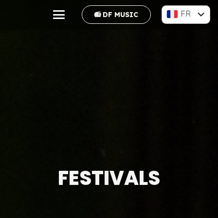
FR
📻 DF MUSIC
EN
FESTIVALS