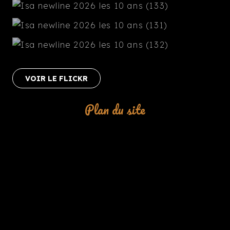
VOIR LE FLICKR
Plan du site
Le Magazine
keyboard_arrow_up
Nos prochains événements
Contact
La Boutique