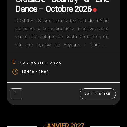
Dance – Octobre 2026
COMPLET Si vous souhaitez tout de même
participer à cette croisière, inscrivez-vous
via le site enligne de Costa Croisières ou
via une agence de voyage. + frais de
participation auprès de Danse Floor = 250€
(licencié(e) FFCLD: 200€) – nous contacter
19 - 26 OCT 2026
Un circuit en Méditerranée durant les
-
15H00
9H00
vacances de la Toussaint 2025 (du 19 au...
VOIR LE DÉTAIL
JANVIER 2027