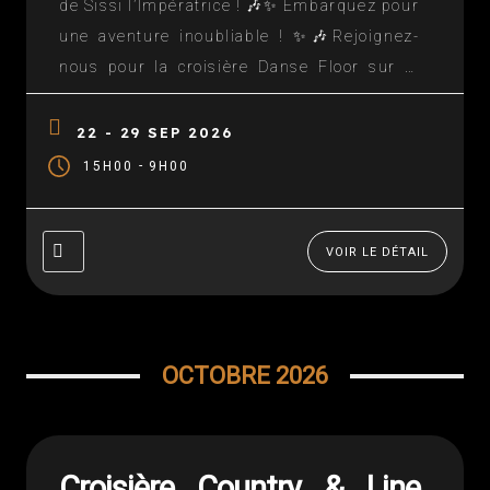
de Sissi l’Impératrice ! 🎶✨ Embarquez pour
une aventure inoubliable ! ✨🎶Rejoignez-
nous pour la croisière Danse Floor sur le
Danube !🌊 Un cadre enchanteur, des
escales historiques et sublimes !🍽️ Et une
22 - 29 SEP 2026
expérience unique au fil des plus belles
-
15H00
9H00
capitales d’Europe. 📅 Réservez vite vos
places !...
VOIR LE DÉTAIL
OCTOBRE 2026
Croisière Country & Line