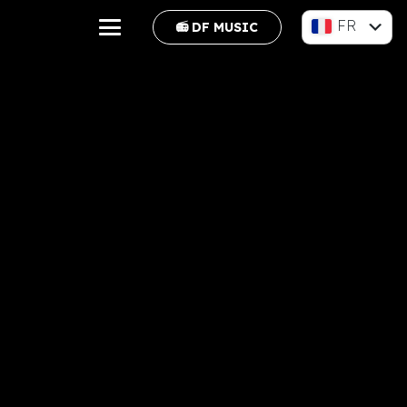
FR
📻 DF MUSIC
EN