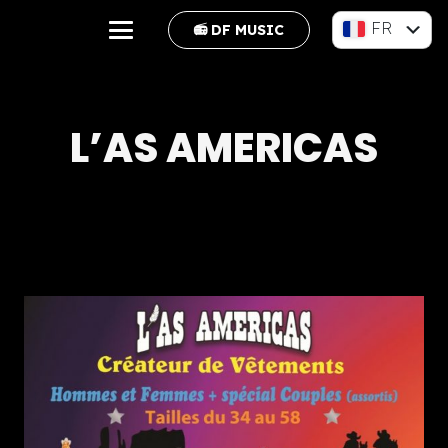
FR
📻 DF MUSIC
EN
L’AS AMERICAS