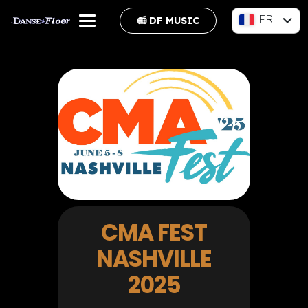
FR
📻 DF MUSIC
EN
CMA FEST
NASHVILLE
2025