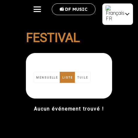
📻 DF MUSIC
FR
EN
FESTIVAL
MENSUELLE
LISTE
TUILE
Aucun événement trouvé !