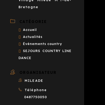
Village Miléae M^r-de-
Bretagne
CATÉGORIE
Accueil
Actualités
Événements country
SEJOURS COUNTRY LINE
DANCE
ORGANISATEUR
MILEADE
Téléphone
0487750050