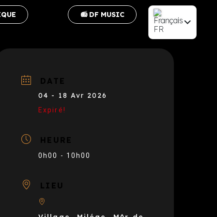
IQUE
📻 DF MUSIC
FR
EN
DATE
04 - 18 Avr 2026
Expiré!
HEURE
0h00 - 10h00
LIEU