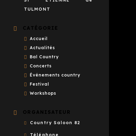
St ETIENNE de
TULMONT
CATÉGORIE
Accueil
Actualités
Bal Country
Concerts
Événements country
Festival
Workshops
ORGANISATEUR
Country Saloon 82
Téléphone