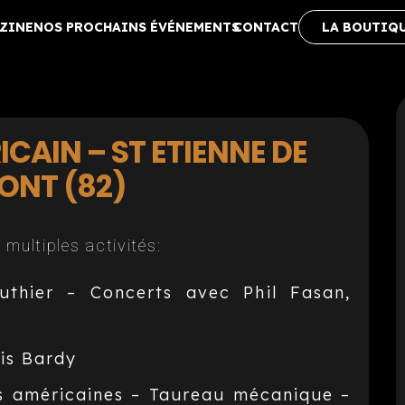
ZINE
NOS PROCHAINS ÉVÉNEMENTS
CONTACT
LA BOUTIQ
ICAIN – ST ETIENNE DE
ONT (82)
multiples activités:
thier – Concerts avec Phil Fasan,
is Bardy
s américaines – Taureau mécanique –