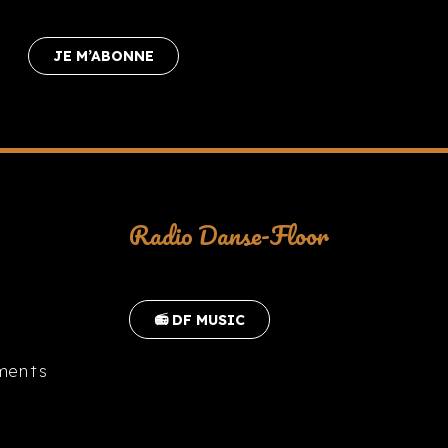
JE M’ABONNE
Radio Danse-Floor
📻 DF MUSIC
ments