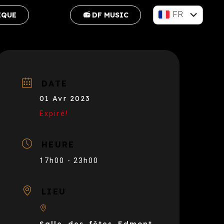
FR
IQUE
📻 DF MUSIC
EN
DATE
01 Avr 2023
Expiré!
HEURE
17h00 - 23h00
LIEU