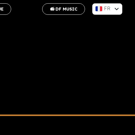
FR
UE
📻 DF MUSIC
EN