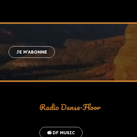
JE M’ABONNE
Radio Danse-Floor
📻 DF MUSIC