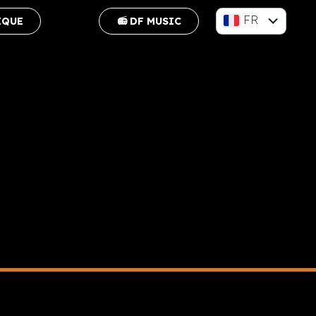
FR
IQUE
📻 DF MUSIC
EN