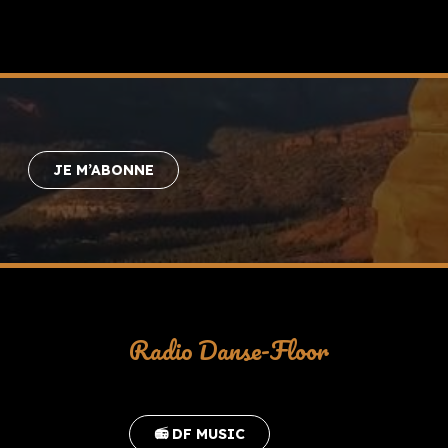
JE M’ABONNE
Radio Danse-Floor
📻 DF MUSIC