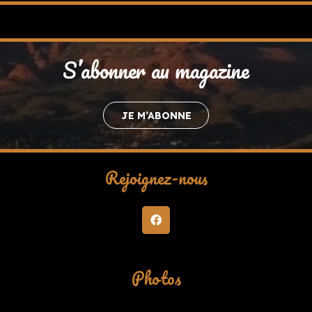
S’abonner au magazine
JE M’ABONNE
Rejoignez-nous
Photos