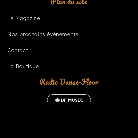
Plan du site
Le Magazine
Nos prochains événements
Contact
La Boutique
Radio Danse-Floor
📻 DF MUSIC
keyboard_arrow_up
2023 |
la grande cuillère
|
Politique de
confidentialité & Mentions légales