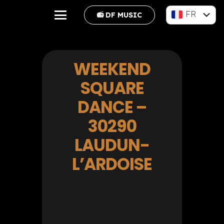
FR
📻 DF MUSIC
EN
WEEKEND
SQUARE
DANCE –
30290
LAUDUN-
L’ARDOISE