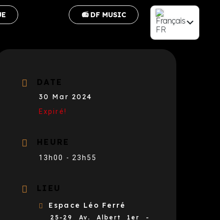
UE
📻 DF MUSIC
FR
EN
DATE
30 Mar 2024
Expiré!
HEURE
13h00 - 23h55
LIEU
Espace Léo Ferré
25-29 Av. Albert 1er -