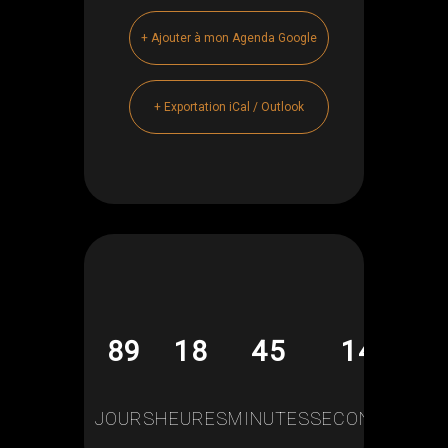
+ Ajouter à mon Agenda Google
+ Exportation iCal / Outlook
89
18
45
14
JOURS
HEURES
MINUTES
SECONDES