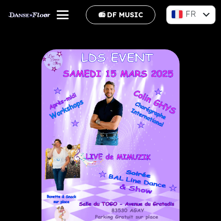
FR
📻 DF MUSIC
EN