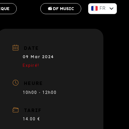
FR
IQUE
📻 DF MUSIC
EN
DATE
09 Mar 2024
Expiré!
HEURE
10h00 - 12h00
TARIF
14.00 €