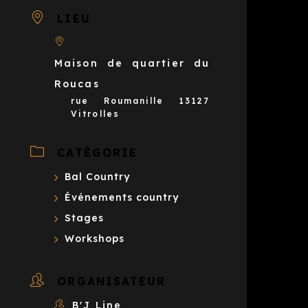
LIEU
Maison de quartier du
Roucas
rue Roumanille 13127
Vitrolles
CATÉGORIE
Bal Country
Événements country
Stages
Workshops
ORGANISATEUR
B'J Line