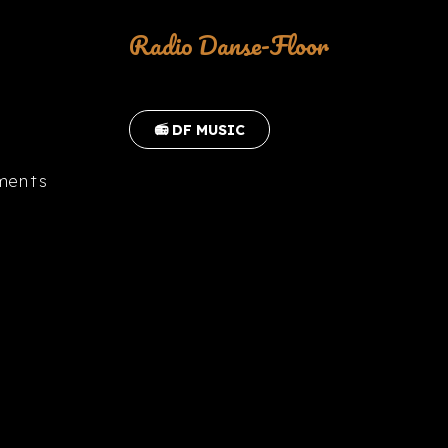
Radio Danse-Floor
📻 DF MUSIC
ments