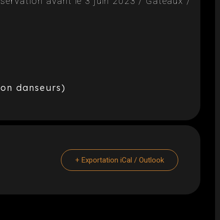
servation avant le 3 juin 2023 / Gâteaux /
 non danseurs)
+ Exportation iCal / Outlook