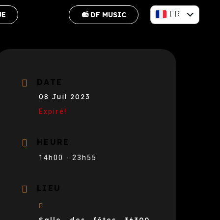
FR
UE
📻 DF MUSIC
EN
DATE
08 Juil 2023
Expiré!
HEURE
14h00 - 23h55
LIEU