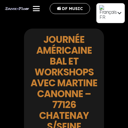
📻 DF MUSIC
FR
EN
JOURNÉE
AMÉRICAINE
BAL ET
WORKSHOPS
AVEC MARTINE
CANONNE –
77126
CHATENAY
S/SEINE