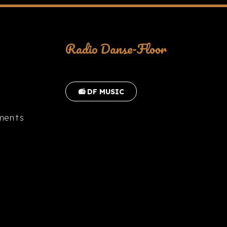
Radio Danse-Floor
📻 DF MUSIC
ments