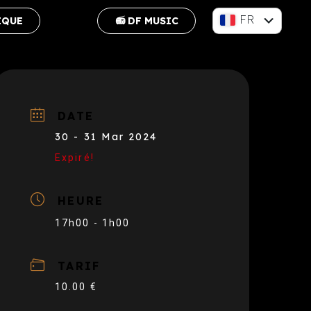
FR
IQUE
📻 DF MUSIC
EN
DATE
30 - 31 Mar 2024
Expiré!
HEURE
17h00 - 1h00
TARIF
10.00 €