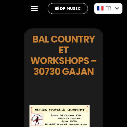
FR
📻 DF MUSIC
EN
BAL COUNTRY
ET
WORKSHOPS –
30730 GAJAN