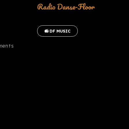
Radio Danse-Floor
📻 DF MUSIC
ments