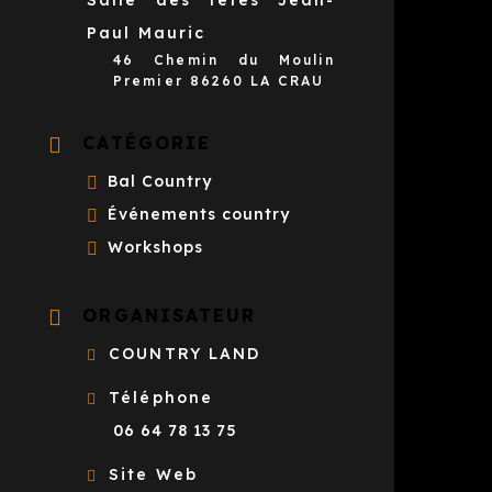
Salle des fêtes Jean-
Paul Mauric
46 Chemin du Moulin
Premier 86260 LA CRAU
CATÉGORIE
Bal Country
Événements country
Workshops
ORGANISATEUR
COUNTRY LAND
Téléphone
06 64 78 13 75
Site Web