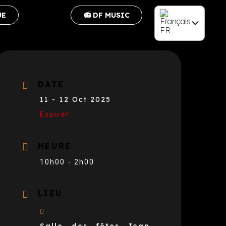
UE
📻 DF MUSIC
FR
EN
DATE
11 - 12 Oct 2025
Expiré!
HEURE
10h00 - 2h00
LIEU