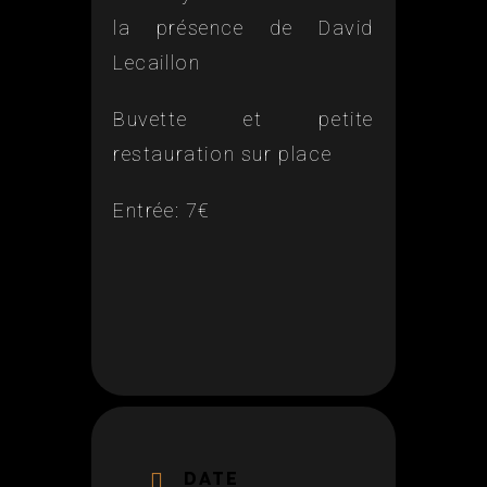
la présence de David
Lecaillon
Buvette et petite
restauration sur place
Entrée: 7€
DATE