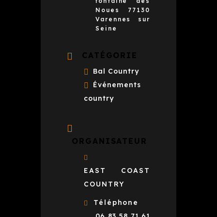
fontaine des
Noues 77130
Varennes sur
Seine
CATÉGORIE
Bal Country
Événements
country
ORGANISATEUR
EAST COAST
COUNTRY
Téléphone
06 83 58 71 61