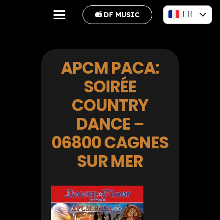
FR
📻 DF MUSIC
EN
APCM PACA:
SOIRÉE
COUNTRY
DANCE –
06800 CAGNES
SUR MER