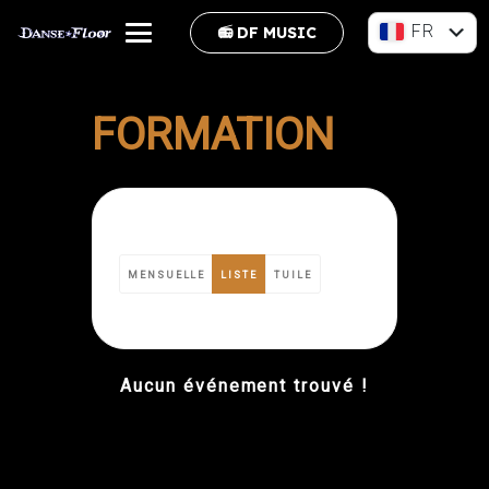
FR
📻 DF MUSIC
EN
FORMATION
MENSUELLE
LISTE
TUILE
Aucun événement trouvé !